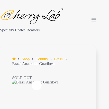
Skip
to
content
Specialty Coffee Roasters
Shop
Country
Brazil
Shop
Brazil Anaerobic Guarilova
SOLD OUT