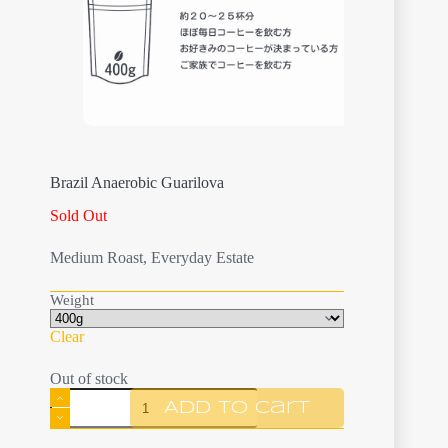
Brazil Anaerobic Guarilova
Sold Out
Medium Roast, Everyday Estate
Weight
Clear
Out of stock
Brazil
Add to cart
Anaerobic
Guarilova
quantity